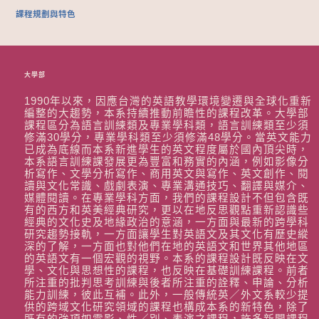
課程規劃與特色
大學部
1990
年以來，
因應台灣的英語教學環境變遷與全球化重新
編整的大趨勢，
本系持續推動前瞻性的課程改革。
大學部
課程區分為語言訓練類及專業學科類，語言訓練類至少須
修滿
30
學分，專業學科類至少須修滿
48
學分。
當英文能力
已成為底線而本系新進學生的英文程度屬於國內頂尖時，
本系語言訓練課發展更為豐富和務實的內涵，例如影像分
析寫作、
文學分析寫作、商用英文與寫作、英文創作、閱
讀與文化常識、
戲劇表演、專業溝通技巧、翻譯與媒介、
媒體閱讀。
在專業學科方面，
我們的課程設計不但包含既
有的西方和英美經典研究，
更以在地反思觀點重新認識些
經典的文化史及地緣政治的意涵，
一方面與最新的跨學科
研究趨勢接軌，
一方面讓學生對英語文及其文化有歷史縱
深的了解，
一方面也對他們在地的英語文和世界其他地區
的英語文有一個宏觀的
視野。本系的課程設計既反映在文
學、文化與思想性的課程，
也反映在基礎訓練課程。
前者
所注重的批判思考訓練與後者所注重的詮釋、申論、
分析
能力訓練，彼此互補。此外，一般傳統英／
外文系較少提
供的跨域文化研究領域的課程也構成本系的新特色，
除了
既有的強項如電影、性／別、表演之課程，
許多新開課程