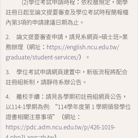
(2)
學位考試申請時程
：
依校曆規定
，
開學
註冊日起至
論文提要審
查及學位考試時程
簡報檔
內第
3
項的申請建議日期為止
。
2.
論文提要審查
申請
，
請見系網頁
>
碩士班
>
業
務辦理
（
網址
：
htt
ps://english.ncu.edu.tw/
graduate/student-services/
）。
3.
學位考試申請網頁建置中
，
新版流程將配合
註冊組新制
，
請靜待系辦
公告
。
4.
離校手續
：
請見各學期初
註冊組網頁公告
，
以
114-1
學期為例
:
“
114
學年度第
1
學期頒發學位
證書相關注意事項
”（
網址
：
https://pdc.adm.ncu.edu.tw/p/426-1019-
4.php?Lang=zh-tw
）