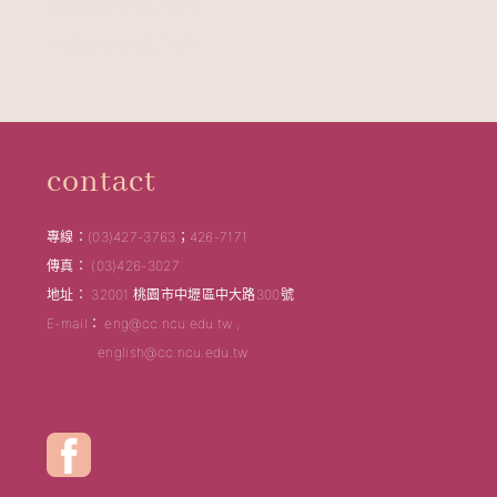
Professor and Chair
Professor and Chair
contact
專線：(03)427-3763；426-7171
傳真： (03)426-3027
地址： 32001 桃園市中壢區中大路300號
E-mail： eng@cc.ncu.edu.tw ,
english@cc.ncu.edu.tw