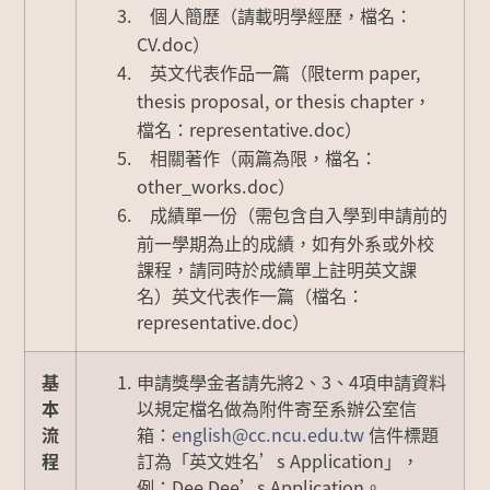
個人簡歷（請載明學經歷，檔名：
CV.doc
）
英文代表作品一篇（限
term paper,
thesis proposal, or thesis chapter
，
representative.doc
檔名：
）
相關著作（兩篇為限，檔名：
other_works.doc
）
成績單一份（需包含自入學到申請前的
前一學期為止的成績，如有外系或外校
課程，請同時於成績單上註明英文課
名）
英文代表作一篇（檔名：
representative.doc）
基
申請獎學金者請先將2、3、4項申請資料
本
以規定檔名做為附件寄至系辦公室信
流
箱：
english@cc.ncu.edu.tw
信件標題
程
訂為「英文姓名’s Application」，
例：Dee Dee’s Application。