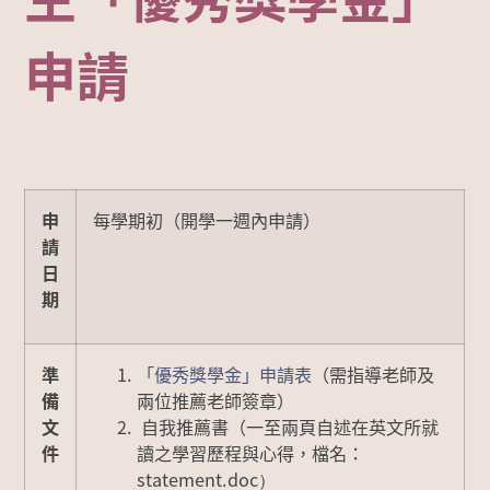
申請
申
每學期初（開學一週內申請）
請
日
期
準
「優秀獎學金」申請表
（需指導老師及
備
兩位推薦老師簽章）
文
自我推薦書（一至兩頁自述在英文所就
件
讀之學習歷程與心得，檔名：
statement.doc）