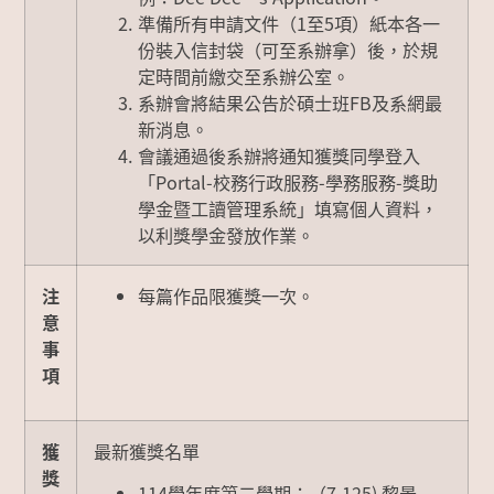
準備所有申請文件（1至5項）紙本各一
份裝入信封袋（可至系辦拿）後，於規
定時間前繳交至系辦公室。
系辦會將結果公告於碩士班FB及系網最
新消息。
會議通過後系辦將
通知獲獎同學登入
「Portal-校務行政服務-學務服務-獎助
學金暨工讀管理系統」
填寫個人資料，
以利獎學金發放作業。
注
每篇作品限獲獎一次。
意
事
項
獲
最新獲獎名單
獎
114學年度第二學期：（7,125) 黎景