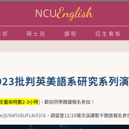
學部
碩士班
課程
招生看板
023批判英美語系研究系列
文藝術時數2-3小時
]，歡迎同學踴躍報名參加！
gle/jU9sFUiDJFL8cfJC6
，請留意12/15場次演講暫不開放報名