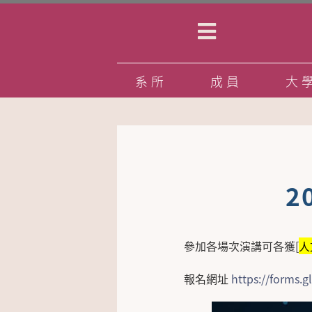
系所
成員
大
2
參加各場次演講可各獲[
人
報名網址
https://forms.