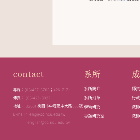
系所
contact
系所簡介
師
專線：(03)427-3763；426-7171
系所沿革
行
傳真： (03)426-3027
地址： 32001 桃園市中壢區中大路300號
學術研究
教
E-mail： eng@cc.ncu.edu.tw ,
專題研究室
教
english@cc.ncu.edu.tw