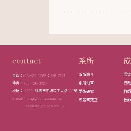
系所
contact
系所簡介
師
專線：(03)427-3763；426-7171
系所沿革
行
傳真： (03)426-3027
地址： 32001 桃園市中壢區中大路300號
學術研究
教
E-mail： eng@cc.ncu.edu.tw ,
專題研究室
教
english@cc.ncu.edu.tw