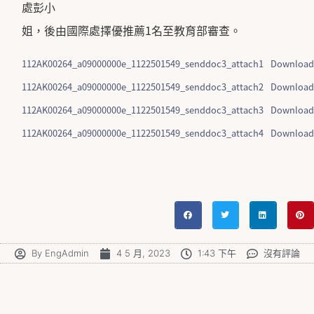
處彭小
姐，後由國際處擇優推薦1名至教育部審查。
112AK00264_a09000000e_1122501549_senddoc3_attach1
Download
112AK00264_a09000000e_1122501549_senddoc3_attach2
Download
112AK00264_a09000000e_1122501549_senddoc3_attach3
Download
112AK00264_a09000000e_1122501549_senddoc3_attach4
Download
By
EngAdmin
4 5 月, 2023
1:43 下午
沒有評論