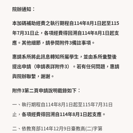
院辦通知
：
本加碼補助經費之執行期程自
114
年
8
月
1
日起至
115
年
7
月
31
日止，各項經費得回溯自
114
年
8
月
1
日起支
應。其他細節，請參閱附件
3
備註事項
。
惠請系所將此訊息轉知所屬學生，並由系所彙整後
提出申請（申請表詳附件3）。若有任何問題，惠請
與
院
辦聯繫，謝謝。
附件
3
第二頁申請說明截錄如下
：
一、執行期程自114年8月1日起至115年7月31日
止，
各項經費得回溯自114年8月1日起支應。
二、依教育部114年12月9日臺教高(二)字第