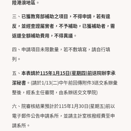
陸港澳地區
。
三、
已獲教育部補助之項目，不得申請，若有違
反，並經查證屬實者，不予補助，已獲補助者，需
返還全額補助費用，不得異議
。
四、申請項目未限數量，若不敷填寫，請自行填
列。
五、
本表請於
115年1月15日(星期四)前
送院辦李承
潔秘書
。(請於1/13(二)中午前回傳附件3送交系辦彙
整後，經系主任審閱，由系辦送交文學院)
六、院審核結果預計於115年1月30日(星期五)前以
電子郵件公告申請系所，並請主計室核撥經費至申
請系所。