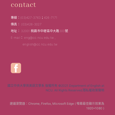
contact
專線：(03)427-3763；426-7171
傳真： (03)426-3027
地址： 32001 桃園市中壢區中大路300號
E-mail： eng@cc.ncu.edu.tw ,
english@cc.ncu.edu.tw
國立中央大學英美語文學系 版權所有 ©2021 Department of English at
NCU. All Rights Reserved.隱私權政策聲明
建議瀏覽器：Chrome, Firefox, Microsoft Edge ( 螢幕最佳顯示效果為
1920*1080 )