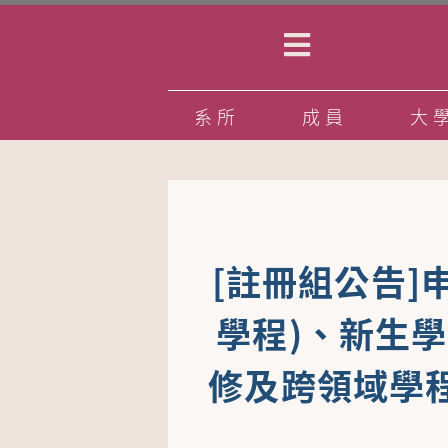
系所
成員
大
[註冊組公告]
學程)、新生
修及跨領域學程