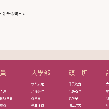
才能發佈留言。
成員
大學部
碩士班
資
修業規定
修業規定
政人員
業務辦理
業務辦理
師到校時間
獎學金
獎學金
教
師獲獎
學生活動
碩士論文