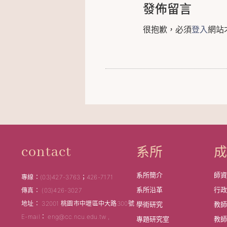
發佈留言
很抱歉，必須
登入
網站
系所
contact
系所簡介
師
專線：(03)427-3763；426-7171
系所沿革
行
傳真： (03)426-3027
地址： 32001 桃園市中壢區中大路300號
學術研究
教
E-mail： eng@cc.ncu.edu.tw ,
專題研究室
教