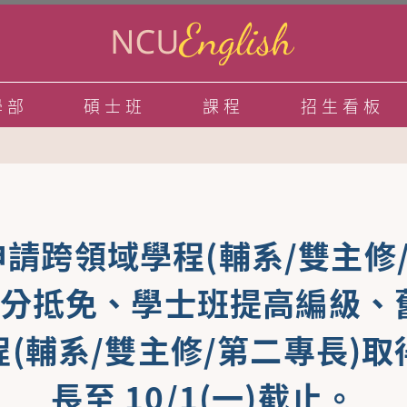
學部
碩士班
課程
招生看板
申請跨領域學程(輔系/雙主修
學分抵免、學士班提高編級、舊
(輔系/雙主修/第二專長)
長至 10/1(一)截止。