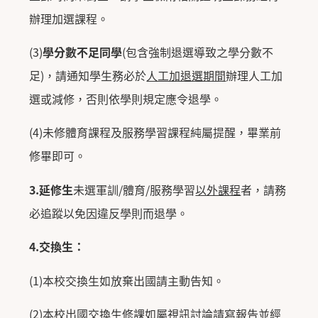
辦理加選課程。
(3)
學分數不足同學
(
包含強制退選導致之學分數不
足
)
，
請通知學生務必於
人工加退選期間
辦理人工加
選或減修，
否則依學則規定應令退學。
(4)
未修體育課程及服務學習課程純屬提醒，畢業前
修畢即可。
3.
延修生
未選軍訓
/
體育
/
服務學習
以外課程
者，
請務
必追蹤以免因違反學則而退學。
4.
交換生：
(1)
本校交換生如放棄出國請主動告知。
(2)
本校出國交換生修課如屬視訊討論請寫報告並經