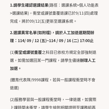
1.
請學生確認選課結果
(
路徑：選課系統
>
個人功能表
>
選課結果
)
，衝堂或課號重覆退課已於
9/11(
四
)
處理
完成，將於
09/
12(
五
)
更新至選課系統。
2.
選課異常名單
(
如附檔
)
，請於人工加退選期間辦
理：
114/ 09 / 12 (
五
)~114 / 09 / 16 (
二
) 17:00
止
(1)
衝堂或課號重覆
之科目已依校方規定全部強制退
選，
如需加選回某一門課程，請學生儘速
辦理人工
加選。
(
體育代表隊
/9998
課程，若與一般課程衝堂時不會
退選
)
(2)
服務學習與一般課程衝堂時，一律退選，
如實際
上課時間未衝堂，
請學生檢附相關證明至課務組再