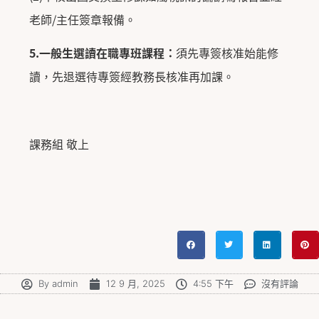
老師
/
主任簽
章報備。
5.
一般生選讀在職專班課程：
須先專簽核准始能修
讀，
先退選待專簽經教務長核准再加課。
課務組 敬上
By
admin
12 9 月, 2025
4:55 下午
沒有評論