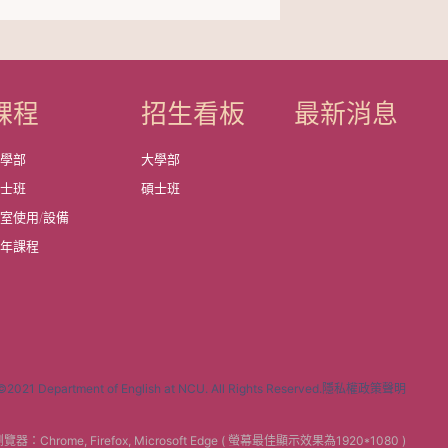
課程
招生看板
最新消息
大學部
大學部
碩士班
碩士班
室使用/設備
歷年課程
partment of English at NCU. All Rights Reserved.隱私權政策聲明
器：Chrome, Firefox, Microsoft Edge ( 螢幕最佳顯示效果為1920*1080 )