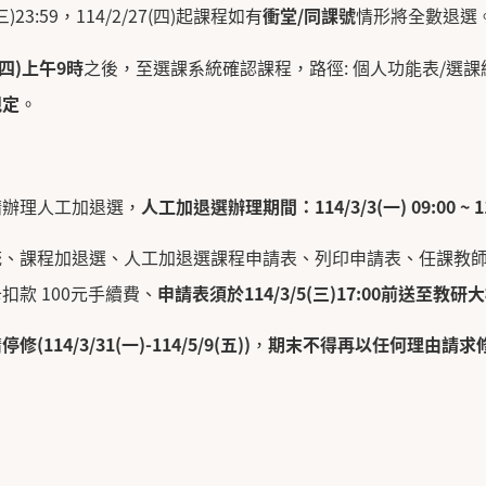
)23:59，114/2/27(四)起課程如有
衝堂
/
同課號
情形將全數退選
四
)
上午
9
時
之後，至選課系統確認課程，路徑: 個人功能表/選課
規定
。
請辦理人工加退選，
人工加退選辦理期間：
114/3/3(
一
) 09:00 ~ 
統、課程加退選、人工加退選課程申請表、列印申請表、任課教
扣款 100元手續費、
申請表須於
114/3/5(
三
)17:00
前送至教研大
請
停修
(114/3/31(
一
)-114/5/9(
五
))
，
期末不得再以任何理由請求