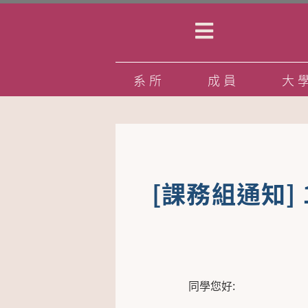
系所
成員
大
[課務組通知]
同學您好: