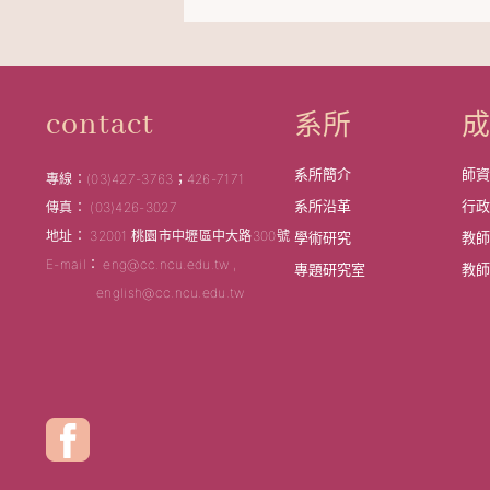
系所
contact
系所簡介
師
專線：(03)427-3763；426-7171
系所沿革
行
傳真： (03)426-3027
地址： 32001 桃園市中壢區中大路300號
學術研究
教
E-mail： eng@cc.ncu.edu.tw ,
專題研究室
教
english@cc.ncu.edu.tw