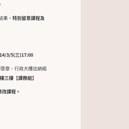
。
結果，
特別留意課程及
114/3/5(
三
)17:00
師簽章、行政大樓出納組
樓三樓【課務組】
修改課程。