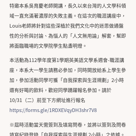
特邀本系吳育慶老師開講，長久以來台灣的人文學科領
域一直充滿著濃厚的失敗主義。在這次的職涯講座中，
Louis老師將針對這些深植於我們文化中的迷思做通盤
性的分析與討論、為惱人的「人文無用論」解套，幫即
將面臨職場的文學院學生點盞明燈。
本活動為112學年度第1學期英美語文學系週會-職涯講
座，本系大一學生請務必參加，同時開放給系上學生參
加，參加活動同學可獲「自我探索與生涯規劃」2小時
還有好喝的飲料，歡迎同學踴躍報名參加。請於
10/31（二）前至下方網址進行報名
https://forms.gle/1RDXEVqyDH3shr7V8
※屆時活動當天需簽到及填寫問卷，並將以簽到及問卷
填寫紀錄登錄「自我探索與生涯規劃 2小時」之依據。