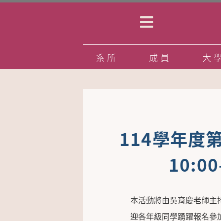
系所
成員
大
114學年度
10:
本活動將由吳育慶老師主
迎各年級同學踴躍報名參加