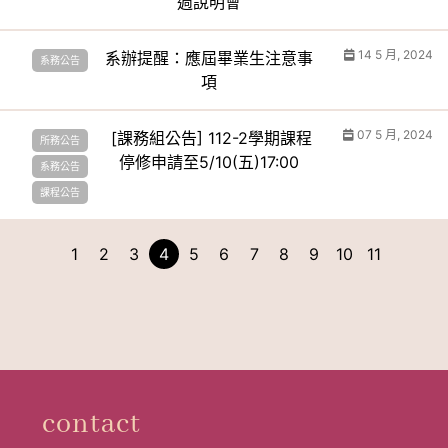
週說明會
14 5 月, 2024
系辦提醒：應屆畢業生注意事
系務公告
項
07 5 月, 2024
[課務組公告] 112-2學期課程
所務公告
停修申請至5/10(五)17:00
系務公告
課程公告
1
2
3
4
5
6
7
8
9
10
11
contact