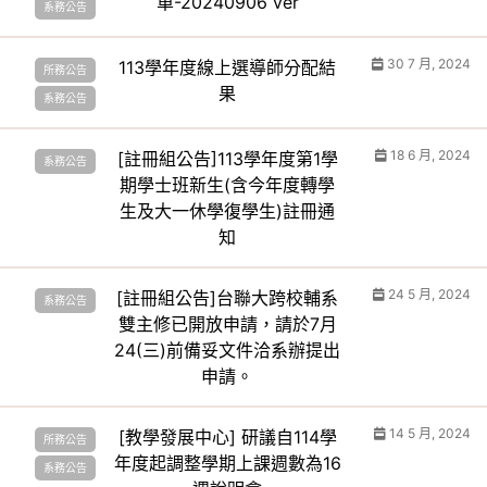
單-20240906 ver
系務公告
30 7 月, 2024
113學年度線上選導師分配結
所務公告
果
系務公告
18 6 月, 2024
[註冊組公告]113學年度第1學
系務公告
期學士班新生(含今年度轉學
生及大一休學復學生)註冊通
知
24 5 月, 2024
[註冊組公告]台聯大跨校輔系
系務公告
雙主修已開放申請，請於7月
24(三)前備妥文件洽系辦提出
申請。
14 5 月, 2024
[教學發展中心] 研議自114學
所務公告
年度起調整學期上課週數為16
系務公告