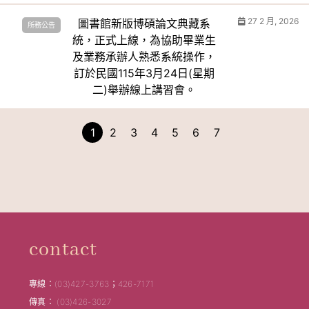
27 2 月, 2026
圖書館新版博碩論文典藏系
所務公告
統，正式上線，為協助畢業生
及業務承辦人熟悉系統操作，
訂於民國115年3月24日(星期
二)舉辦線上講習會。
1
2
3
4
5
6
7
contact
專線：(03)427-3763；426-7171
傳真： (03)426-3027